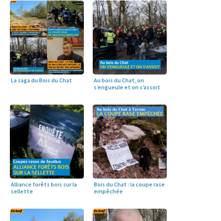
La saga du Bois du Chat
Au bois du Chat, on
s’engueule et on s’assoit
Alliance forêts bois sur la
Bois du Chat : la coupe rase
sellette
empêchée