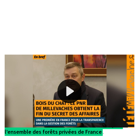
La « petite affaire » du Bois du Chat
n’en finit pas de
déborder du cadre géographique restreint auquel elle
aurait pu rester cantonnée. Cette parcelle de feuillus sur
la commune de Tarnac en Corrèze était vouée à la
coupe rase, mais un collectif de voisins a entrepris de la
défendre avec opiniâtreté depuis l’automne 2022. Après
la couverture médiatique nationale du conflit qui en a
émergé, une manifestation de la filière bois en faveur
de la coupe, l’intervention d’élus d’un côté et de l’autre,
voilà maintenant qu’elle crée un précédent pour
l’ensemble des forêts privées de France
.