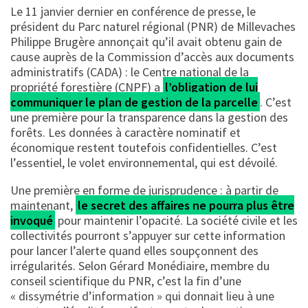
Le 11 janvier dernier en conférence de presse, le
président du Parc naturel régional (PNR) de Millevaches
Philippe Brugère annonçait qu’il avait obtenu gain de
cause auprès de la Commission d’accès aux documents
administratifs (CADA) : le Centre national de la
propriété forestière (CNPF) a
l’obligation de lui
communiquer le plan de gestion de la parcelle
. C’est
une première pour la transparence dans la gestion des
forêts. Les données à caractère nominatif et
économique restent toutefois confidentielles. C’est
l’essentiel, le volet environnemental, qui est dévoilé.
Une première en forme de jurisprudence : à partir de
maintenant,
le secret des affaires ne pourra plus être
invoqué
pour maintenir l’opacité. La société civile et les
collectivités pourront s’appuyer sur cette information
pour lancer l’alerte quand elles soupçonnent des
irrégularités. Selon Gérard Monédiaire, membre du
conseil scientifique du PNR, c’est la fin d’une
« dissymétrie d’information » qui donnait lieu à une