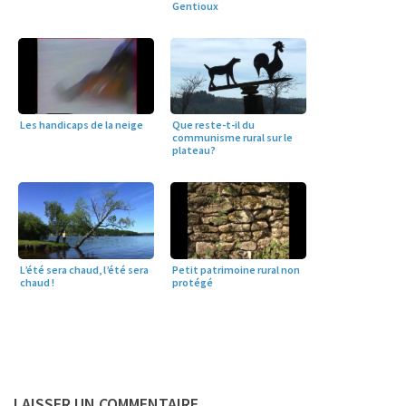
Gentioux
Les handicaps de la neige
Que reste-t-il du
communisme rural sur le
plateau?
Petit patrimoine rural non
L’été sera chaud, l’été sera
protégé
chaud !
LAISSER UN COMMENTAIRE