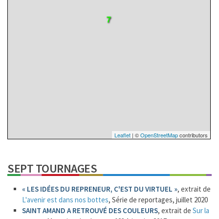
7
Leaflet
| ©
OpenStreetMap
contributors
SEPT TOURNAGES
111
1
« LES IDÉES DU REPRENEUR, C'EST DU VIRTUEL »
, extrait de
L'avenir est dans nos bottes
, Série de reportages, juillet 2020
SAINT AMAND A RETROUVÉ DES COULEURS
, extrait de
Sur la