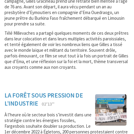
campagne, Gilles Gracineau prend une retraite bien méritée à l’âge
de 76 ans. Avant son départ, il aura vécu pendant un an au
presbytère d’Eymoutiers en compagnie d’Ema Ouedraogo, un
jeune prêtre du Burkina Faso fraîchement débarqué en Limousin
pour prendre sa suite.
Télé Millevaches a partagé quelques moments de ces deux prêtres
dans leur colocation et dans leurs multiples activités paroissiales,
et tenté également de voir les nombreux liens que Gilles a tissé
avec le monde laïque et militant du territoire. Souvent drôle,
parfois émouvant, ce film se veut tout à la fois un portrait de Gilles
que d’Ema, et une réflexion sur la foi et la mort, thème transversal
aux croyants comme aux non croyants.
LA FORÊT SOUS PRESSION DE
L’INDUSTRIE
02'13''
À l’heure où le secteur bois s’investit dans une
stratégie contre les énergies fossiles,
Fargesbois souhaite doubler sa production. Le
1er décembre 2022 à Égletons, 200 personnes protestaient contre