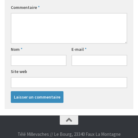
Commentaire
*
Nom
*
E-mail
*
Site web
Télé Millevaches // Le Bourg, 23340 Faux La Montagne