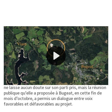
La société Somival et sa filière Carbon Ingen’R Bugeat
Viam (CIBV) projettent d’installer une usine de pellets
torréfiés sur l’ancien site de la gare bois aujourd’hui
désaffecté. Cette initiative industrielle d’envergure pour
la région promet certes des emplois, mais ne manque
pas d’interroger.
Le débat public a pourtant tardé à se mettre en place.
C’est une association créée pour la circonstance, « Non
à la montagne pellets », qui en a pris l’initiative. Le nom
ne laisse aucun doute sur son parti pris, mais la réunion
publique qu’elle a proposée à Bugeat, en cette fin de
mois d’octobre, a permis un dialogue entre voix
favorables et défavorables au projet.