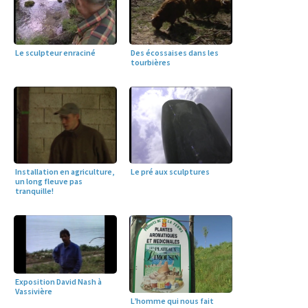
Le sculpteur enraciné
Des écossaises dans les
tourbières
Installation en agriculture,
Le pré aux sculptures
un long fleuve pas
tranquille!
Exposition David Nash à
Vassivière
L’homme qui nous fait