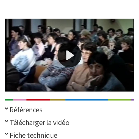
Propositions d’activités pour l’été par l’équipe de Télé
Millevaches : landes, sources de la Creuse, Vienne et
Vézère, ruines des Cars, voies romaines à Saint-Setiers,
calvaires à Peyrelevade et Gentioux-Pigerolles, église
de Tarnac, Bugeat, Saint-Léonard-de-Noblat,
Bourganeuf, Meymac, Aubusson, lac de Vassivière, liste
des diverses animations, renvoi vers les médias et
organismes pour les renseignements.
Références
Télécharger la vidéo
Fiche technique