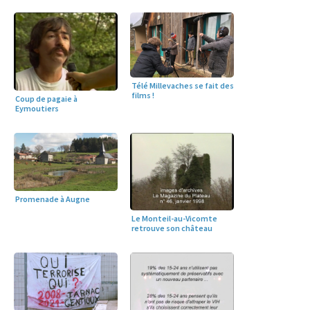
Télé Millevaches se fait des
films !
Coup de pagaie à
Eymoutiers
Promenade à Augne
Le Monteil-au-Vicomte
retrouve son château