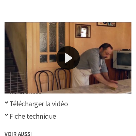
Ils sont une dizaine de jeunes âgés de 16 à 20 ans à se
retrouver tous les week-ends au Monteil-au-Vicomte.
Entre partie de pêche, apéro et révisions des examens,
ils parlent d’eux, de leur bande et de leur attachement à
leur coin du plateau.
Références
Télécharger la vidéo
Fiche technique
VOIR AUSSI