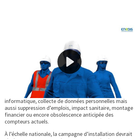
« Linky, c’est choisir un type de société. »
(Un ancien
ingénieur EDF)
Démarré en 2015 par ENEDIS (ex-ErDF), le programme
Linky vise à remplacer tous les compteurs électriques
actuels par des compteurs communicants, pilotables à
distance, dans le cadre de la loi « relative à la transition
énergétique pour la croissance verte ». Dans toute la
France, ces compteurs suscitent des critiques à
plusieurs égards : contrôle à distance, sécurité
informatique, collecte de données personnelles mais
aussi suppression d’emplois, impact sanitaire, montage
financier ou encore obsolescence anticipée des
compteurs actuels.
À l’échelle nationale, la campagne d’installation devrait