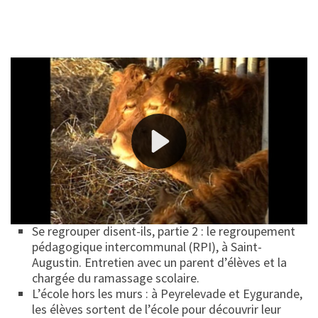
Débat en plateau et reportages :
Small is beautiful ? : visite aux huit élèves et à
l’instituteur-directeur de la plus petite école du
plateau, celle de Féniers : une école en sursis ?
Se regrouper disent-ils, partie 1 : le regroupement
pédagogique concentré (RPC), par l’exemple de
Flayat, Saint-Merd-la-Breuille et Saint-Agnant-près-
Crocq. Témoignages des maires de Flayat et de
Saint-Agnant-près-Crocq.
Se regrouper disent-ils, partie 2 : le regroupement
pédagogique intercommunal (RPI), à Saint-
Augustin. Entretien avec un parent d’élèves et la
chargée du ramassage scolaire.
L’école hors les murs : à Peyrelevade et Eygurande,
les élèves sortent de l’école pour découvrir leur