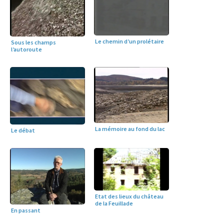
Le chemin d’un prolétaire
Sous les champs
l’autoroute
La mémoire au fond du lac
Le débat
Etat des lieux du château
de la Feuillade
En passant