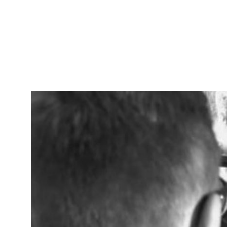
Un jeune homme se mire dans le miroir, qu
Court-métrage réalisé en deux temps, dans 
Une première équipe devait réaliser un film
mots suivants : yeux, miroir, musique.
Une seconde équipe devait créer le titre et 