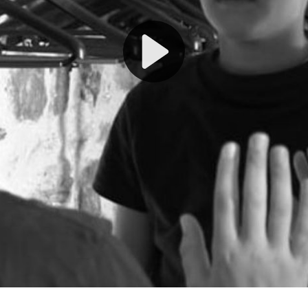
La magie du montage
La bête
alkids