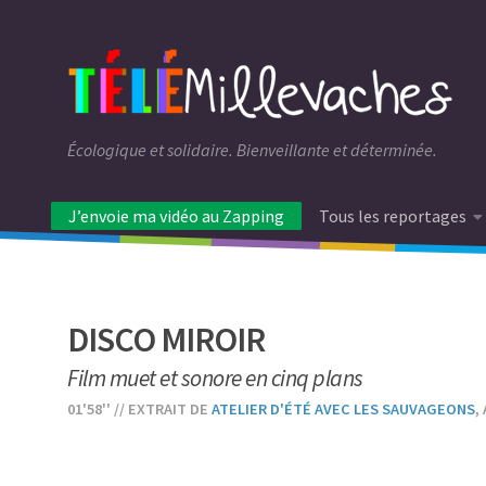
Écologique et solidaire. Bienveillante et déterminée.
J’envoie ma vidéo au Zapping
Tous les reportages
DISCO MIROIR
Film muet et sonore en cinq plans
01'58'' // EXTRAIT DE
ATELIER D'ÉTÉ AVEC LES SAUVAGEONS
,