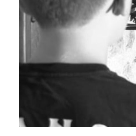
Références
Télécharger la vidéo
Fiche technique
VOIR AUSSI
Attention ils arrivent !
Une petite histoire de
The W
l’art