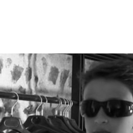
and un doute le saisit…
le cadre d’un atelier réalisé avec
Les Sauvageon
 muet (ce film est certifié visionnable sans son !)
sonoriser le film.