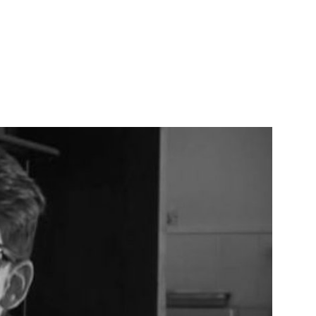
s
la semaine du 19 juillet 2021.
 en 5 plans maximum en s’inspirant des