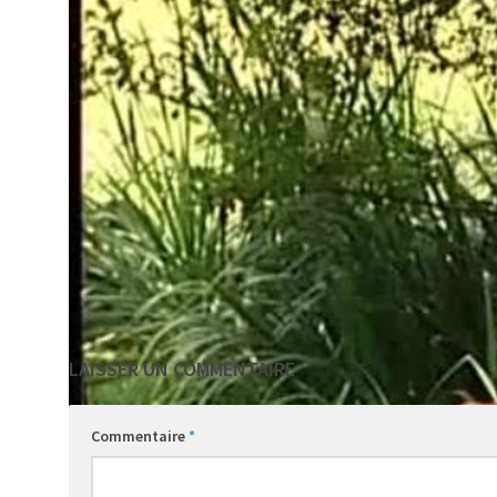
VOIR AUSSI
Rubrique en vrac
Patrimoine
Des li
plate
LAISSER UN COMMENTAIRE
Commentaire
*