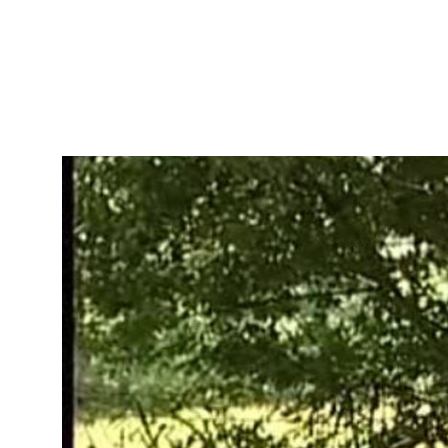
La compagnie La Chélidoine fait une lecture
fête des associations. Extraits.
Références
Télécharger la vidéo
Fiche technique