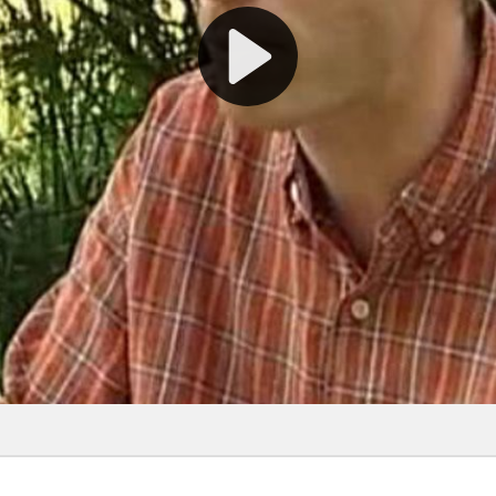
Journée de
l’environnement
Brèves
vres sur un
au