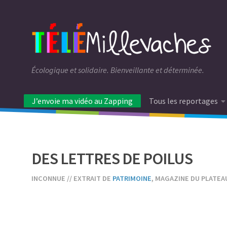
Écologique et solidaire. Bienveillante et déterminée.
J’envoie ma vidéo au Zapping
Tous les reportages
DES LETTRES DE POILUS
INCONNUE // EXTRAIT DE
PATRIMOINE
, MAGAZINE DU PLATEA