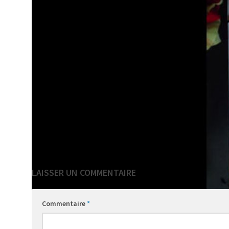
VOIR AUSSI
Le ramassage scolaire
Entre ouverture et
Doc en
à Gentioux
fermeture de classes :
une année agitée sur le
plateau !
LAISSER UN COMMENTAIRE
Commentaire
*