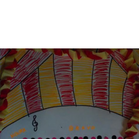
 de vous présenter les terribles mésaventures de Ta
usceptible…