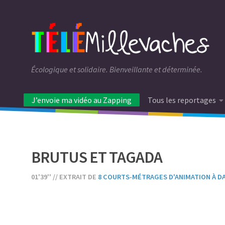
Écologique et solidaire. Bienveillante et déterminée.
J’envoie ma vidéo au Zapping
Tous les reportages
BRUTUS ET TAGADA
01'39'' // EXTRAIT DE
8 COURTS-MÉTRAGES D'ANIMATION À D