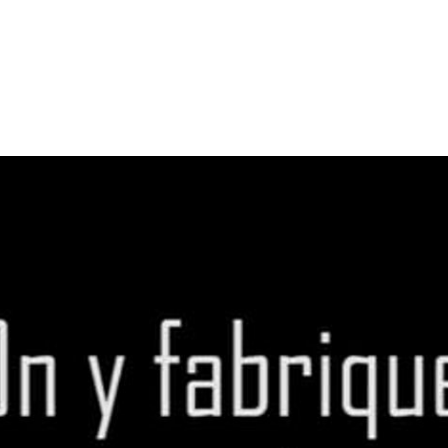
t à la création d’un « Fab Lab », un projet de parta