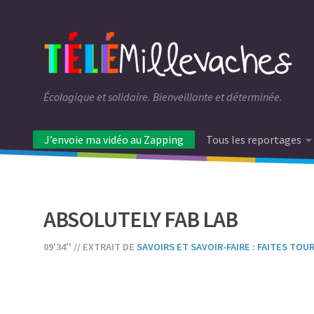
Écologique et solidaire. Bienveillante et déterminée.
J’envoie ma vidéo au Zapping
Tous les reportages
ABSOLUTELY FAB LAB
09'34'' // EXTRAIT DE
SAVOIRS ET SAVOIR-FAIRE : FAITES TOU