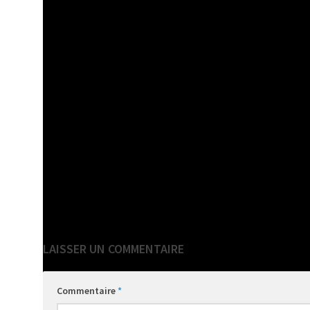
VOIR AUSSI
Rejoig
La crèche de
La marque Parc
Peyrelavade
LAISSER UN COMMENTAIRE
Commentaire
*