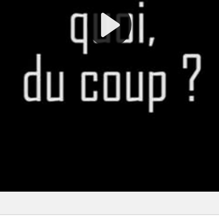
nez vos sections !
Où en est le projet de
PNR?
Travaux Pratiques : un
collectif engagé pour
l’artisanat