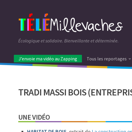
Écologique et solidaire. Bienveillante et déterminée.
J’envoie ma vidéo au Zapping
Tous les reportages
TRADI MASSI BOIS (ENTREPRI
UNE VIDÉO
HABITAT DE BOIS
, extrait de
La construction en