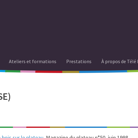
Ateliers et formations
Prestations
À propos de Télé 
SE)
 bois sur le plateau
, Magazine du plateau n°50, juin 1998