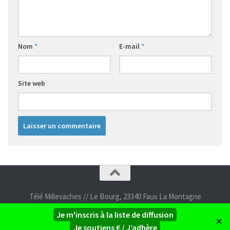
Nom
*
E-mail
*
Site web
Télé Millevaches // Le Bourg, 23340 Faux La Montagne
05 55 67 94 04 // contact [à] telemillevaches [point] net
Je m'inscris à la liste de diffusion
✕
Je soutiens € / J’adhère