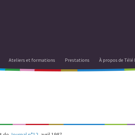
Ateliers et formations
Prestations
À propos de Télé 
it de
Journal n°12
, avril 1987