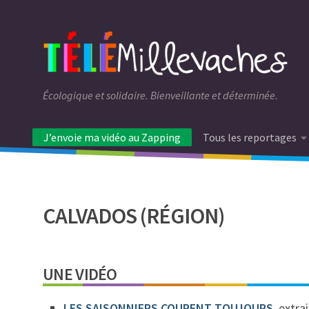
Écologique et solidaire. Bienveillante et déterminée.
J’envoie ma vidéo au Zapping
Tous les reportages
CALVADOS (RÉGION)
UNE VIDÉO
LES SAISONNIERS COURENT TOUJOURS
, extra