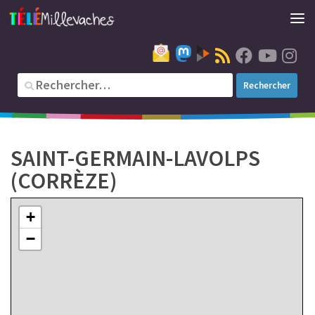
16
SAINT-GERMAIN-LAVOLPS
2
(CORRÈZE)
+
−