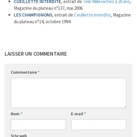
CUEILLETTE INTERDITE
, extrait de
Télé Millevaches a 20 ans
,
Magazine du plateau n°137, mai 2006
LES CHAMPIGNONS
, extrait de
Ceuillette interdite
, Magazine
1
du plateau n°14, octobre 1994
LAISSER UN COMMENTAIRE
Commentaire
*
Nom
*
E-mail
*
Site web