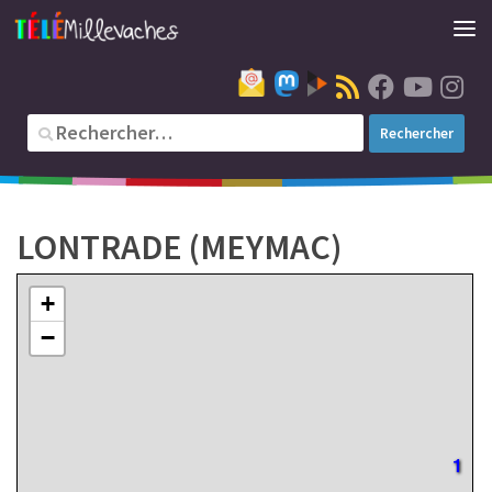
11
5
LONTRADE (MEYMAC)
+
−
1