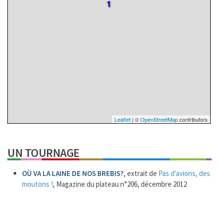
1
Leaflet
| ©
OpenStreetMap
contributors
1
UN TOURNAGE
OÙ VA LA LAINE DE NOS BREBIS?
, extrait de
Pas d'avions, des
moutons !
, Magazine du plateau n°206, décembre 2012