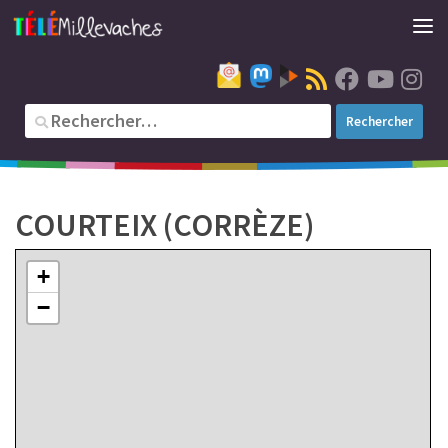
1
COURTEIX (CORRÈZE)
1
+
−