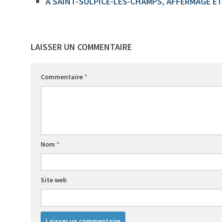
À SAINT-SULPICE-LES-CHAMPS, AFFERMAGE ET
16
LAISSER UN COMMENTAIRE
Commentaire
*
14
Nom
*
Site web