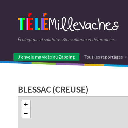
Écologique et solidaire. Bienveillante et déterminée.
J’envoie ma vidéo au Zapping
Tous les reportages
2
BLESSAC (CREUSE)
+
−