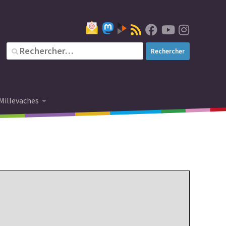
Millevaches
2