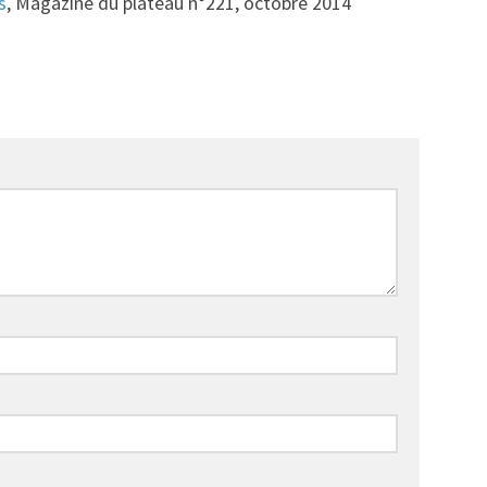
s
, Magazine du plateau n°221, octobre 2014
92
6