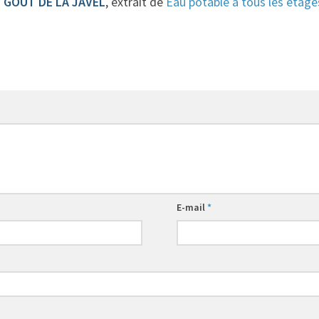
 GOÛT DE LA JAVEL
, extrait de
Eau potable à tous les étage
E-mail
*
8