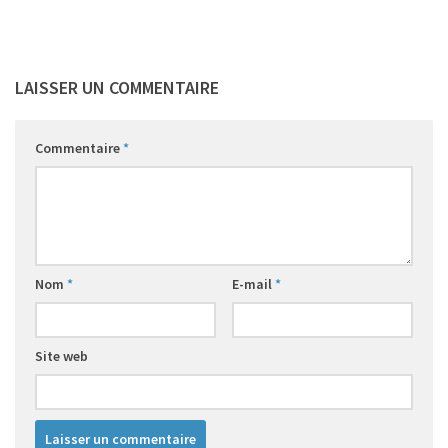
3
LAISSER UN COMMENTAIRE
Commentaire
*
Nom
*
E-mail
*
1
1
1
1
Site web